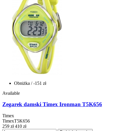
Obniżka
/ -151 zł
Available
Zegarek damski Timex Ironman T5K656
Timex
TimexT5K656
259 zł
410 zł